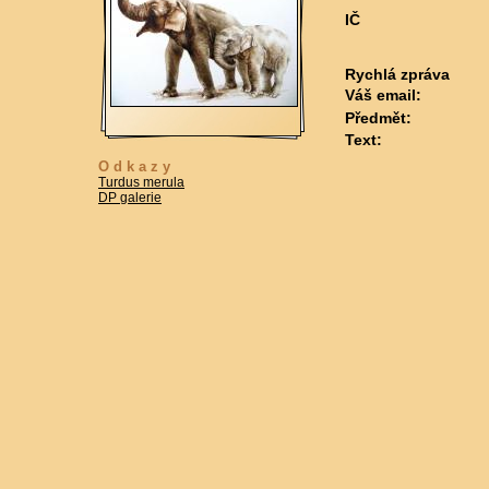
IČ
Rychlá zpráva
Váš email:
Předmět:
Text:
Odkazy
Turdus merula
DP galerie