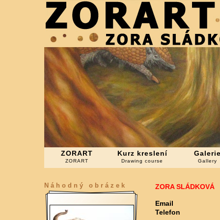
ZORART
Kurz kreslení
Galeri
ZORART
Drawing course
Gallery
Náhodný obrázek
ZORA SLÁDKOVÁ
Email
Telefon