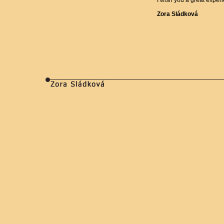
I wish you a great exper
Zora Sládková