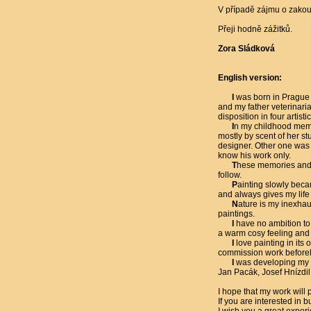
V případě zájmu o zakou
Přeji hodně zážitků.
Zora Sládková
English version:
I
was born in Prague in
and my father veterinaria
disposition in four artist
I
n my childhood memo
mostly by scent of her s
designer. Other one was a
know his work only.
T
hese memories and a
follow.
P
ainting slowly beca
and always gives my lif
N
ature is my inexhaus
paintings.
I
have no ambition to f
a warm cosy feeling and 
I
love painting in its
commission work beforeh
I
was developing my a
Jan Pacák, Josef Hnízdil
I hope that my work will p
If you are interested in 