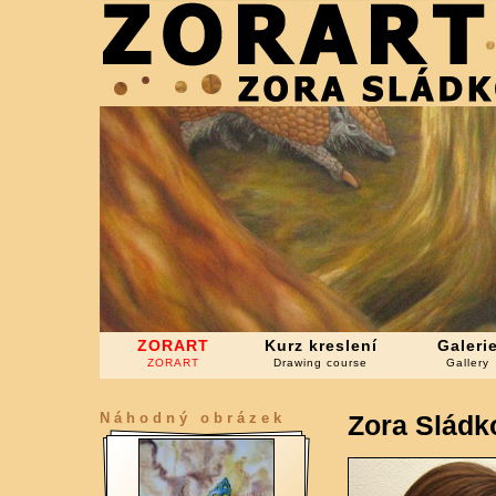
ZORART
Kurz kreslení
Galeri
ZORART
Drawing course
Gallery
Náhodný obrázek
Zora Slád