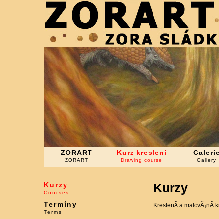
ZORART
Kurz kreslení
Galeri
ZORART
Drawing course
Gallery
Kurzy
Kurzy
Courses
Termíny
KreslenÃ­ a malovÃ¡nÃ­ 
Terms