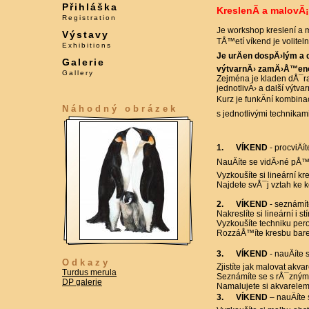
Přihláška
KreslenÃ­ a malovÃ¡
Registration
Je workshop kreslení a m
Výstavy
TÅ™etí víkend je volitel
Exhibitions
Je urÄen dospÄ›lým a d
Galerie
výtvarnÄ› zamÄ›Å™eno
Gallery
Zejména je kladen dÅ¯ra
jednotlivÄ› a další výtvar
Kurz je funkÄní kombina
Náhodný obrázek
s jednotlivými technikam
1. VÍKEND
- procviÄí
NauÄíte se vidÄ›né pÅ™e
Vyzkoušíte si lineární 
Najdete svÅ¯j vztah ke k
2. VÍKEND
- seznámíte
Nakreslíte si lineární i st
Vyzkoušíte techniku per
RozzáÅ™íte kresbu bar
3. VÍKEND
- nauÄíte 
Odkazy
Zjistíte jak malovat akva
Turdus merula
Seznámíte se s rÅ¯znými
DP galerie
Namalujete si akvarelem
3. VÍKEND
– nauÄíte 