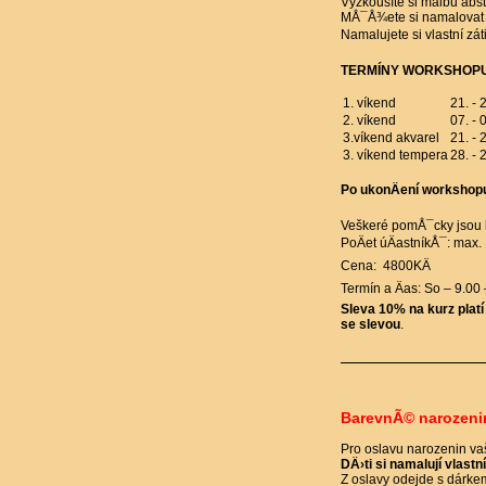
Vyzkoušíte si malbu abstr
MÅ¯Å¾ete si namalovat 
Namalujete si vlastní záti
TERMÍNY WORKSHOPU
1. víkend
21. - 
2. víkend
07. - 
3.víkend akvarel
21. - 
3. víkend tempera
28. - 
Po ukonÄení workshop
Veškeré pomÅ¯cky jsou k 
PoÄet úÄastníkÅ¯: max.
Cena: 4800KÄ
Termín a Äas: So – 9.00
Sleva 10% na kurz plat
se slevou
.
BarevnÃ© narozeni
Pro oslavu narozenin va
DÄ›ti si namalují vlast
Z oslavy odejde s dárkem