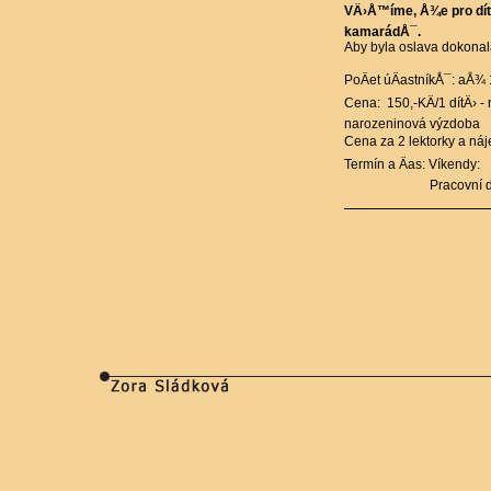
VÄ›Å™íme, Å¾e pro dítÄ
kamarádÅ¯.
Aby byla oslava dokona
PoÄet úÄastníkÅ¯: aÅ¾ 1
Cena: 150,-KÄ/1 dítÄ› 
narozeninová výzdoba
Cena za 2 lektorky a náj
Termín a Äas: Víkend
Pracovní dny: 15.00